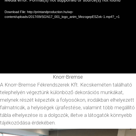
Video
Media error: Format(s) not supported or source(s) not found
Player
Download File: http://printandproduction.hu/wp-
content/uploads/2017/09/SGN17_001_logo_anim_MezogepESZek-1.mp4?_=1
Knorr-Bremse
A Knorr-Bremse Fékrendszerek Kft. Kecskeméten található
telephelyén végeztünk különböző dekorációs munkákat,
melynek részét képezték a folyosókon, irodákban elhelyezett
falmatricák, a helyiségek újrafestése, valamint több megállító
tábla elhelyezése is a dolgozók, illetve a látogatók könnyebb
tájékozódása érdekében.