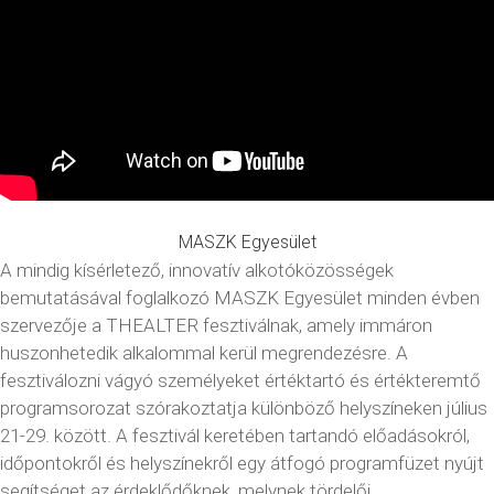
MASZK Egyesület
A mindig kísérletező, innovatív alkotóközösségek
bemutatásával foglalkozó MASZK Egyesület minden évben
szervezője a THEALTER fesztiválnak, amely immáron
huszonhetedik alkalommal kerül megrendezésre. A
fesztiválozni vágyó személyeket értéktartó és értékteremtő
programsorozat szórakoztatja különböző helyszíneken július
21-29. között. A fesztivál keretében tartandó előadásokról,
időpontokről és helyszínekről egy átfogó programfüzet nyújt
segítséget az érdeklődőknek, melynek tördelői