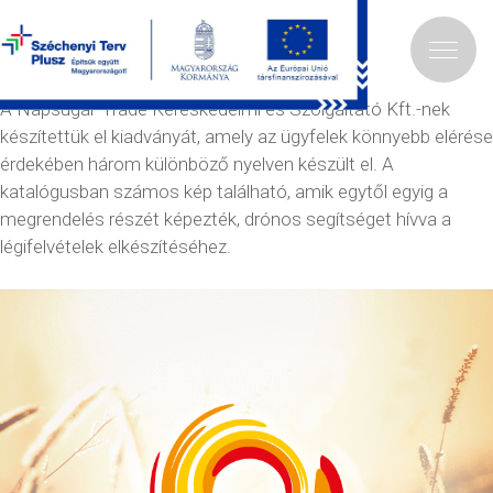
Images
Napsugár-Trade
A Napsugár-Trade Kereskedelmi és Szolgáltató Kft.-nek
készítettük el kiadványát, amely az ügyfelek könnyebb elérése
érdekében három különböző nyelven készült el. A
katalógusban számos kép található, amik egytől egyig a
megrendelés részét képezték, drónos segítséget hívva a
légifelvételek elkészítéséhez.