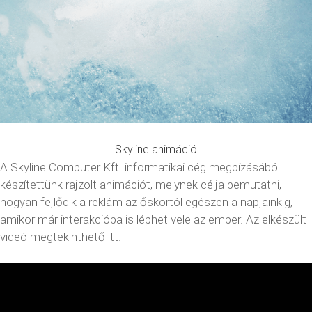
Skyline animáció
A Skyline Computer Kft.
i
nformatikai cég megbízásából
készítettünk rajzolt animációt, melynek célja bemutatni,
hogyan fejlődik a reklám az őskortól egészen a napjainkig,
amikor már interakcióba is léphet vele az ember. Az elkészült
videó megtekinthető itt.