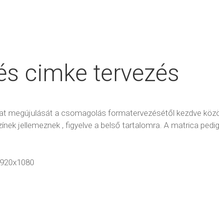
s cimke tervezés
álat megújulását a csomagolás formatervezésétől kezdve kö
ínek jellemeznek , figyelve a belső tartalomra. A matrica ped