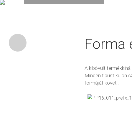
Forma é
A kibővült termékkín
Minden típust külön sz
formáját követi.